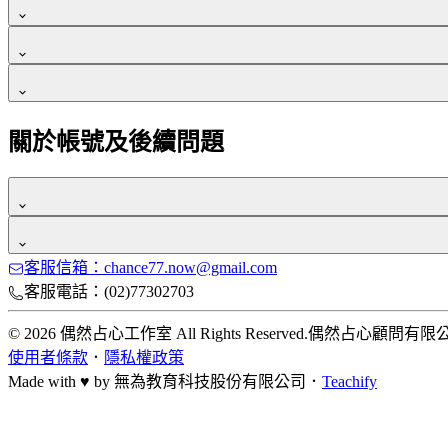
如果需要現金分期或是中租零卡分期，可以洽詢客服諮詢。
每個課程的觀看期限是6個月至12個月
購買課程、付款成功之後，你的上課權限就直接開通囉！
可以在購買課程時從課程資訊欄位確認課程觀看期限
你可以使用電腦、手機及平板裝置觀看。
購買課程的第一天開始計算天數
🚩你可以點選影片右下角齒輪按鈕，會有 0.75、正常、1.25、
關於帳號及後續問題
購課後，觀課方式如下：
🚩目前平台影片畫質提供1080p、720p、360p、270p 可供
請前往學院網站右上方點選「
登入
」
通常帳號註冊後，會立刻收到一封，由系統自動發送的「驗證
使用電腦裝置：Chrome、Edge,、Firefox、IE 等網
確認登入後，到「我的購買」，點選「我的課程」，找到你
建議可先到垃圾郵件，或「促銷類別」做進一步確認，你也可來信至 h
客服信箱：chance77.now@gmail.com
你可以透過課程下方的客服信箱，向老師來信提問喔！
使用行動裝置 （IOS／Android） ，會自動根據你所處的
客服電話：(02)77302703
如果你購買的線上課程，是「
預購課程
」，需等待課程正式開
也可以加入下方官方LINE@，找客服花花協助你
© 2026 偶然占心工作室 All Rights Reserved.
偶然占心顧問有限
（開課詳情，請見課程介紹頁面說明）
使用者條款
．
隱私權政策
Made with ♥ by
無為教育科技股份有限公司．
Teachify
https://lin.ee/rRAushA