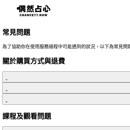
常見問題
為了協助你在使用服務過程中可能遇到的狀況，以下為常見問
關於購買方式與退費
點選課程「立即購買」按鈕，在結帳前，會看到「優惠代碼」
請輸入你的優惠券代碼後，直接按「Enter 輸入鍵」，或是點
我們可接受信用卡一次付清，網路 ATM、實體 ATM 轉帳以
若在購買後 7 天內，確認未觀看正式課程影片、檔案，皆可申
小提醒：優惠代碼大小寫皆需一致才可兌換。
課程及觀看問題
信用卡分期付款，目前可接受台新與玉山信用卡刷卡分期。
請提供你購買時輸入的姓名、電子信箱並明退費原因，
來信至 999@chance77now.me 會有專人審核後受理退費。