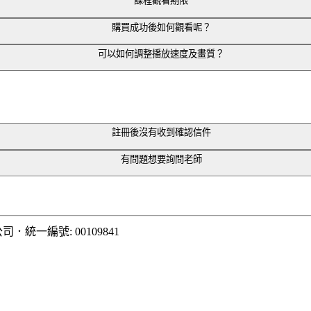
課程觀看期限
購買成功後如何觀看呢？
可以如何調整播放速度及畫質？
1.5、2 等速度可自由調整。
註冊後沒有收到確認信件
選擇。
電子信箱通知信」。
有問題想要詢問老師
頁瀏覽器，可點選影片右下角齒輪按鈕調整畫質。
購買的課程即可觀課！
i@teachify.tw ，將有專人為你處理。
網路環境網速調整畫質，無法手動調整。
課、影片上架後，方可看到課程。
公司
．
統一編號: 00109841