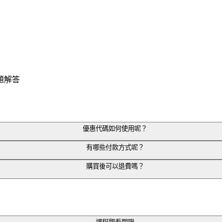
題解答
優惠代碼如何使用呢？
欄位。
有哪些付款方式呢？
選「套用」即可！
購買後可以退費嗎？
及超商代碼繳費。
請退費。